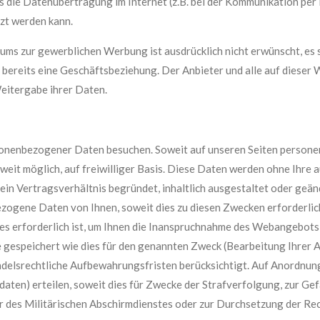
ss die Datenübertragung im Internet (z.B. bei der Kommunikation per
tzt werden kann.
s zur gewerblichen Werbung ist ausdrücklich nicht erwünscht, es s
eht bereits eine Geschäftsbeziehung. Der Anbieter und alle auf dies
eitergabe ihrer Daten.
onenbezogener Daten besuchen. Soweit auf unseren Seiten persone
weit möglich, auf freiwilliger Basis. Diese Daten werden ohne Ihre 
in Vertragsverhältnis begründet, inhaltlich ausgestaltet oder geän
zogene Daten von Ihnen, soweit dies zu diesen Zwecken erforderlich
s erforderlich ist, um Ihnen die Inanspruchnahme des Webangebots
espeichert wie dies für den genannten Zweck (Bearbeitung Ihrer A
andelsrechtliche Aufbewahrungsfristen berücksichtigt. Auf Anordnung
daten) erteilen, soweit dies für Zwecke der Strafverfolgung, zur Ge
es Militärischen Abschirmdienstes oder zur Durchsetzung der Rech