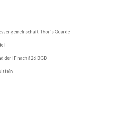
ressengemeinschaft Thor´s Guarde
iel
d der IF nach §26 BGB
lstein